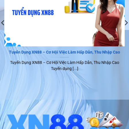
Tuyển Dụng XN88 – Cơ Hội Việc Làm Hấp Dẫn, Thu Nhập Cao
Tuyển Dụng XN88 – Cơ Hội Việc Làm Hấp Dẫn, Thu Nhập Cao
Tuyển dụng [...]