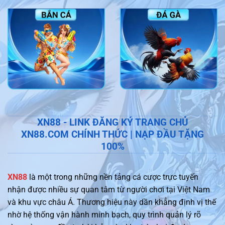
XN88 - LINK ĐĂNG KÝ TRANG CHỦ
XN88.COM CHÍNH THỨC | NẠP ĐẦU TẶNG
100%
XN88
là một trong những nền tảng cá cược trực tuyến
nhận được nhiều sự quan tâm từ người chơi tại Việt Nam
và khu vực châu Á. Thương hiệu này dần khẳng định vị thế
nhờ hệ thống vận hành minh bạch, quy trình quản lý rõ