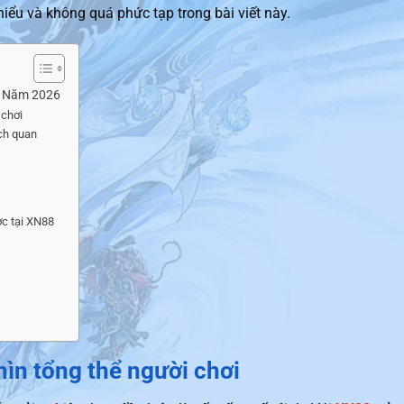
ểu và không quá phức tạp trong bài viết này.
ế Năm 2026
 chơi
ch quan
ợc tại XN88
ìn tổng thể người chơi