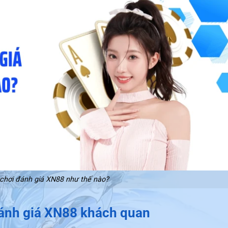
chơi đánh giá XN88 như thế nào?
đánh giá XN88 khách quan