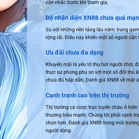
cân nhắc trước khi tham gia.
Độ nhận diện XN88 chưa quá mạ
So với những nền tảng lâu năm, trang gam
rộng rãi. Điều này khiến một số người cần 
Ưu đãi chưa đa dạng
Khuyến mãi là yếu tố thu hút người chơi, 
thực sự phong phú so với một số đối thủ k
chưa đủ hấp dẫn. Đánh giá XN88 về mặt ưu 
Cạnh tranh cao trên thị trường
Thị trường cá cược trực tuyến châu Á hiện 
thương hiệu mạnh. Chúng tôi phải cạnh tra
chọn hơn. Đánh giá XN88 trong môi trường 
người dùng.