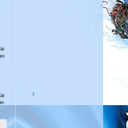
iúp
tạo
iúp
ận