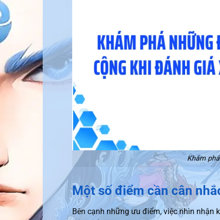
Khám phá 
Một số điểm cần cân nhắc
Bên cạnh những ưu điểm, việc nhìn nhận kh