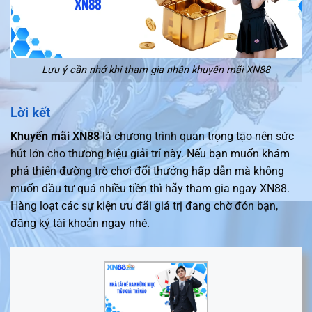
Lưu ý cần nhớ khi tham gia nhân khuyến mãi XN88
Lời kết
Khuyến mãi XN88
là chương trình quan trọng tạo nên sức
hút lớn cho thương hiệu giải trí này. Nếu bạn muốn khám
phá thiên đường trò chơi đổi thưởng hấp dẫn mà không
muốn đầu tư quá nhiều tiền thì hãy tham gia ngay XN88.
Hàng loạt các sự kiện ưu đãi giá trị đang chờ đón bạn,
đăng ký tài khoản ngay nhé.