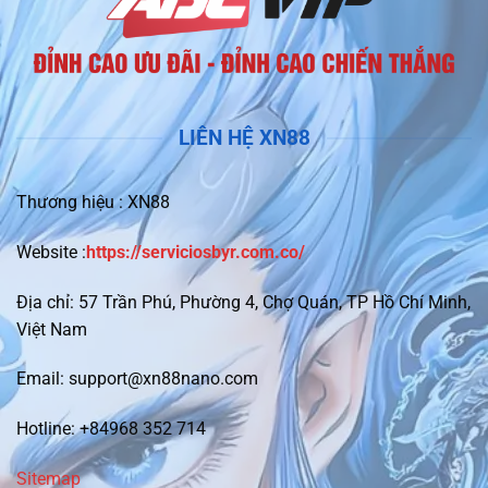
LIÊN HỆ XN88
Thương hiệu : XN88
Website :
https://serviciosbyr.com.co/
Địa chỉ: 57 Trần Phú, Phường 4, Chợ Quán, TP Hồ Chí Minh,
Việt Nam
Email:
support@xn88nano.com
Hotline: +84968 352 714
Sitemap