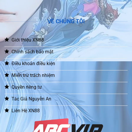
VỀ CHÚNG TÔI
Giới thiệu XN88
Chính sách bảo mật
Điều khoản điều kiện
Miển trừ trách nhiệm
Quyền riêng tư
Tác Giả Nguyễn An
Liên Hệ XN88