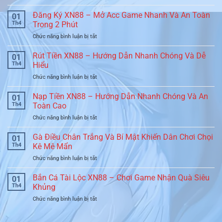
Đăng
Dẫn
Quà
Nhập
Đăng Ký XN88 – Mở Acc Game Nhanh Và An Toàn
Chi
01
Khủng
XN88
Tiết
Th4
Trong 2 Phút
–
Cách
ở
Chức năng bình luận bị tắt
Tận
Cài
Đăng
Hưởng
Đặt
Ký
Rút Tiền XN88 – Hướng Dẫn Nhanh Chóng Và Dễ
Thế
01
Ứng
XN88
Giới
Th4
Hiểu
Dụng
–
Giải
Game
ở
Chức năng bình luận bị tắt
Mở
Trí
Rút
Acc
Sôi
Tiền
Nạp Tiền XN88 – Hướng Dẫn Nhanh Chóng Và An
Game
01
Động
XN88
Nhanh
Th4
Toàn Cao
–
Và
ở
Chức năng bình luận bị tắt
Hướng
An
Nạp
Dẫn
Toàn
Tiền
Gà Điều Chân Trắng Và Bí Mật Khiến Dân Chơi Chọi
Nhanh
01
Trong
XN88
Chóng
Th4
Kê Mê Mẩn
2
–
Và
Phút
ở
Chức năng bình luận bị tắt
Hướng
Dễ
Gà
Dẫn
Hiểu
Điều
Bắn Cá Tài Lộc XN88 – Chơi Game Nhận Quà Siêu
Nhanh
01
Chân
Chóng
Th4
Khủng
Trắng
Và
ở
Chức năng bình luận bị tắt
Và
An
Bắn
Bí
Toàn
Cá
Mật
Cao