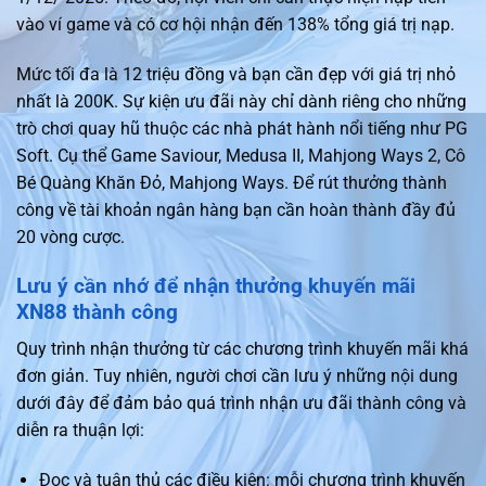
vào ví game và có cơ hội nhận đến 138% tổng giá trị nạp.
Mức tối đa là 12 triệu đồng và bạn cần đẹp với giá trị nhỏ
nhất là 200K. Sự kiện ưu đãi này chỉ dành riêng cho những
trò chơi quay hũ thuộc các nhà phát hành nổi tiếng như PG
Soft. Cụ thể Game Saviour, Medusa II, Mahjong Ways 2, Cô
Bé Quàng Khăn Đỏ, Mahjong Ways. Để rút thưởng thành
công về tài khoản ngân hàng bạn cần hoàn thành đầy đủ
20 vòng cược.
Lưu ý cần nhớ để nhận thưởng khuyến mãi
XN88 thành công
Quy trình nhận thưởng từ các chương trình khuyến mãi khá
đơn giản. Tuy nhiên, người chơi cần lưu ý những nội dung
dưới đây để đảm bảo quá trình nhận ưu đãi thành công và
diễn ra thuận lợi:
Đọc và tuân thủ các điều kiện: mỗi chương trình khuyến