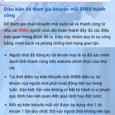
Điều kiện để tham gia khuyến mãi XN88 thành
công
Để tham gia nhận khuyến mãi suôn sẻ và thành công từ
nhà cái
XN88
, người chơi cần hoàn thành đầy đủ các điều
kiện quan trọng được đề ra. Điều này nhằm duy trì sự công
bằng, minh bạch và phòng chống tình trạng gian lận.
Người chơi đã đăng ký tài khoản hợp lệ và đã xác minh
danh tính thành công trên website chính thức của nhà
cái.
Tại thời điểm sự kiện khuyến mãi XN88 diễn ra, tài
khoản của người chơi phải hoạt động liên tục trong
tuần. Đặc biệt, hội viên không có bất kỳ hành vi vi phạm
quy định nào liên quan đến giao dịch hay đặt cược.
Mỗi sự kiện khuyến mãi chỉ được áp dụng cho 1 tài
khoản 1 lần duy nhất. Bởi vậy người chơi không nên tạo