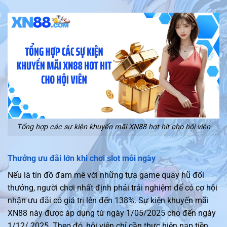
Tổng hợp các sự kiện khuyến mãi XN88 hot hit cho hội viên
Thưởng ưu đãi lớn khi chơi slot mỗi ngày
Nếu là tín đồ đam mê với những tựa game quay hũ đổi
thưởng, người chơi nhất định phải trải nghiệm để có cơ hội
nhận ưu đãi có giá trị lên đến 138%. Sự kiện khuyến mãi
XN88 này được áp dụng từ ngày 1/05/2025 cho đến ngày
1/12/ 2025. Theo đó, hội viên chỉ cần thực hiện nạp tiền