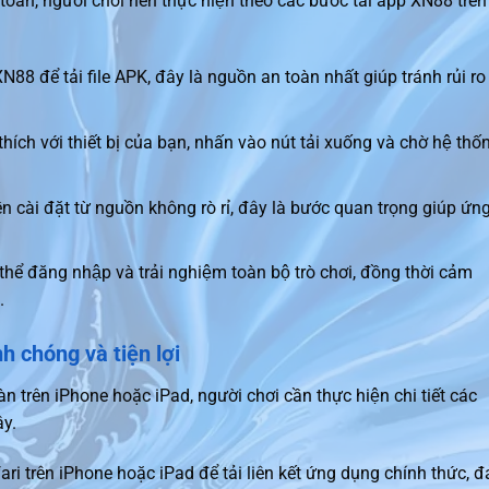
n toàn, người chơi nên thực hiện theo các bước tải app XN88 trên
88 để tải file APK, đây là nguồn an toàn nhất giúp tránh rủi ro
h với thiết bị của bạn, nhấn vào nút tải xuống và chờ hệ thố
n cài đặt từ nguồn không rò rỉ, đây là bước quan trọng giúp ứn
 thể đăng nhập và trải nghiệm toàn bộ trò chơi, đồng thời cảm
.
nh chóng và tiện lợi
oàn trên iPhone hoặc iPad, người chơi cần thực hiện chi tiết các
ây.
ri trên iPhone hoặc iPad để tải liên kết ứng dụng chính thức, đ