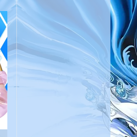
XN88
Chọi
–
Kê
Chơi
Mê
Game
Mẩn
Nhận
Quà
Siêu
Khủng