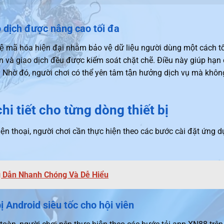
o dịch được nâng cao tối đa
 mã hóa hiện đại nhằm bảo vệ dữ liệu người dùng một cách tô
và giao dịch đều được kiểm soát chặt chẽ. Điều này giúp hạn 
iệu. Nhờ đó, người chơi có thể yên tâm tận hưởng dịch vụ mà khôn
 tiết cho từng dòng thiết bị
điện thoại, người chơi cần thực hiện theo các bước cài đặt ứng d
Dẫn Nhanh Chóng Và Dễ Hiểu
bị Android siêu tốc cho hội viên