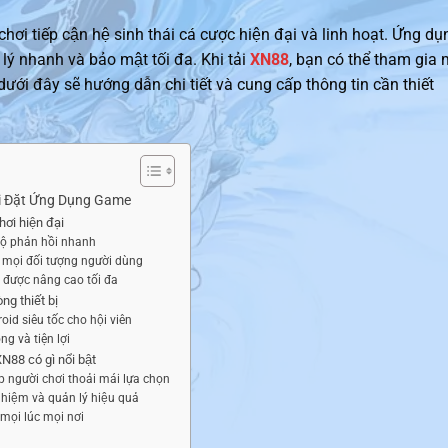
hơi tiếp cận hệ sinh thái cá cược hiện đại và linh hoạt. Ứng du
lý nhanh và bảo mật tối đa. Khi tải
XN88
, bạn có thể tham gia 
t dưới đây sẽ hướng dẫn chi tiết và cung cấp thông tin cần thiết
̀i Đặt Ứng Dụng Game
hơi hiện đại
độ phản hồi nhanh
 mọi đối tượng người dùng
h được nâng cao tối đa
g thiết bị
roid siêu tốc cho hội viên
ng và tiện lợi
88 có gì nổi bật
 người chơi thoải mái lựa chọn
hiệm và quản lý hiệu quả
 mọi lúc mọi nơi