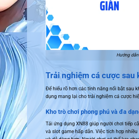
Hướng dẫn 
Trải nghiệm cá cược sau 
Để hiểu rõ hơn các tính năng nổi bật sa
dụng mang lại cho trải nghiệm cá cược hiện 
Kho trò chơi phong phú và đa dạng
Tải ứng dụng XN88 giúp người chơi tiếp câ
và slot game hấp dẫn. Việc tích hợp nhiều 