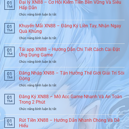
Dụng
Đại lý XN88 – Cơ Hội Kiếm Tiền Bền Vững Và Siêu
01
XN88
Th4
Hấp Dẫn
–
ở
Chức năng bình luận bị tắt
Cơ
Đại
Hội
lý
Khuyến Mãi XN88 – Đăng Ký Liền Tay, Nhận Ngay
Việc
01
XN88
Làm
Th4
Quà Khủng
–
Hấp
ở
Chức năng bình luận bị tắt
Cơ
Dẫn,
Khuyến
Hội
Thu
Mãi
Tải app XN88 – Hướng Dẫn Chi Tiết Cách Cài Đặt
Kiếm
01
Nhập
XN88
Tiền
Th4
Ứng Dụng Game
Cao
–
Bền
ở
Chức năng bình luận bị tắt
Đăng
Vững
Tải
Ký
Và
app
Đăng Nhập XN88 – Tận Hưởng Thế Giới Giải Trí Sôi
Liền
01
Siêu
XN88
Tay,
Th4
Động
Hấp
–
Nhận
Dẫn
ở
Chức năng bình luận bị tắt
Hướng
Ngay
Đăng
Dẫn
Quà
Nhập
Đăng Ký XN88 – Mở Acc Game Nhanh Và An Toàn
Chi
01
Khủng
XN88
Tiết
Th4
Trong 2 Phút
–
Cách
ở
Chức năng bình luận bị tắt
Tận
Cài
Đăng
Hưởng
Đặt
Ký
Rút Tiền XN88 – Hướng Dẫn Nhanh Chóng Và Dễ
Thế
01
Ứng
XN88
Giới
Th4
Hiểu
Dụng
–