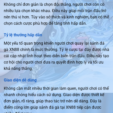
Không chỉ đơn giản là chọn đội thắng, người chơi còn có
nhiều lựa chọn khác nhau. Điều này giúp mỗi trận đấu trở
nên thú vị hơn. Tùy vào sở thích và kinh nghiệm, bạn có thể
chọn cách cược phù hợp để tăng tính hấp dẫn.
Tỷ lệ thưởng hấp dẫn
Một yếu tố quan trọng khiến người chơi quay lại sảnh đá
gà XN88 chính là mức thưởng. Tỷ lệ cược tại đây được nhà
cái cập nhật linh hoạt theo diễn biến trận đấu. Điều này tạo
cơ hội cho người chơi đưa ra quyết định hợp lý và tối ưu
khả năng thắng.
Giao diện dễ dùng
Không cần mất nhiều thời gian làm quen, người chơi có thể
nhanh chóng hiểu cách sử dụng. Giao diện được thiết kế
đơn giản, rõ ràng, giúp thao tác trở nên dễ dàng. Đây là
điểm cộng lớn giúp sảnh đá gà tại XN88 tiếp cận được