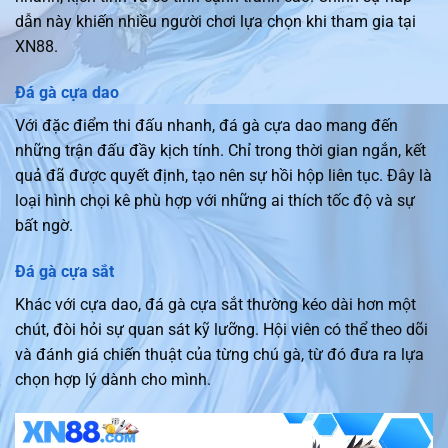
dẫn này khiến nhiều người chơi lựa chọn khi tham gia tại
XN88.
Đá gà cựa dao
Với đặc điểm thi đấu nhanh, đá gà cựa dao mang đến
những trận đấu đầy kịch tính. Chỉ trong thời gian ngắn, kết
quả đã được quyết định, tạo nên sự hồi hộp liên tục. Đây là
loại hình chọi kê phù hợp với những ai thích tốc độ và sự
bất ngờ.
Đá gà cựa sắt
Khác với cựa dao, đá gà cựa sắt thường kéo dài hơn một
chút, đòi hỏi sự quan sát kỹ lưỡng. Hội viên có thể theo dõi
và đánh giá chiến thuật của từng chú gà, từ đó đưa ra lựa
chọn hợp lý dành cho mình.