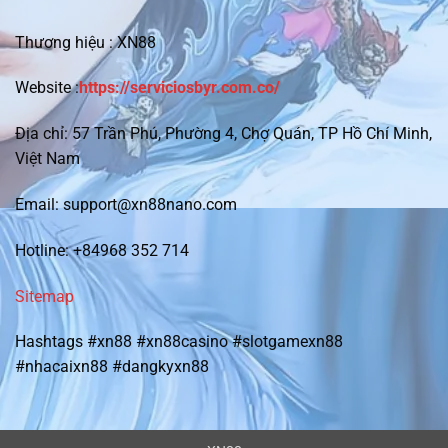
Thương hiệu : XN88
Website :
https://serviciosbyr.com.co/
Địa chỉ: 57 Trần Phú, Phường 4, Chợ Quán, TP Hồ Chí Minh,
Việt Nam
Email:
support@xn88nano.com
Hotline: +84968 352 714
Sitemap
Hashtags #xn88 #xn88casino #slotgamexn88
#nhacaixn88 #dangkyxn88