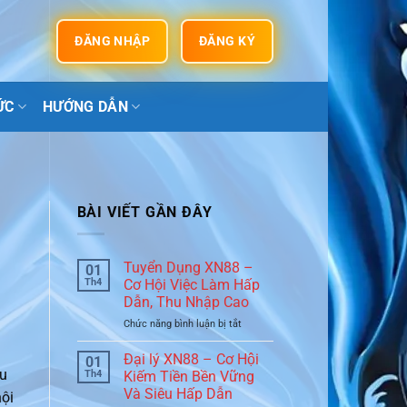
ĐĂNG NHẬP
ĐĂNG KÝ
ỨC
HƯỚNG DẪN
BÀI VIẾT GẦN ĐÂY
Tuyển Dụng XN88 –
01
Th4
Cơ Hội Việc Làm Hấp
Dẫn, Thu Nhập Cao
ở
Chức năng bình luận bị tắt
Tuyển
Dụng
Đại lý XN88 – Cơ Hội
01
XN88
ấu
Th4
Kiếm Tiền Bền Vững
–
Và Siêu Hấp Dẫn
hội
Cơ