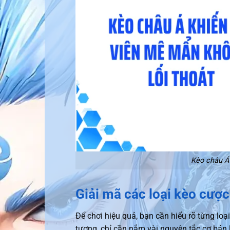
Kèo châu Á 
Giải mã các loại kèo cược
Để chơi hiệu quả, bạn cần hiểu rõ từng lo
tượng, chỉ cần nắm vài nguyên tắc cơ bản l