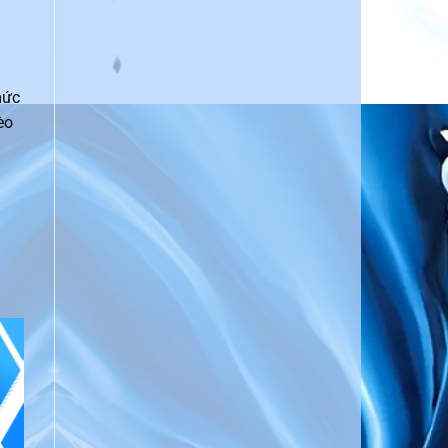
mức
èo