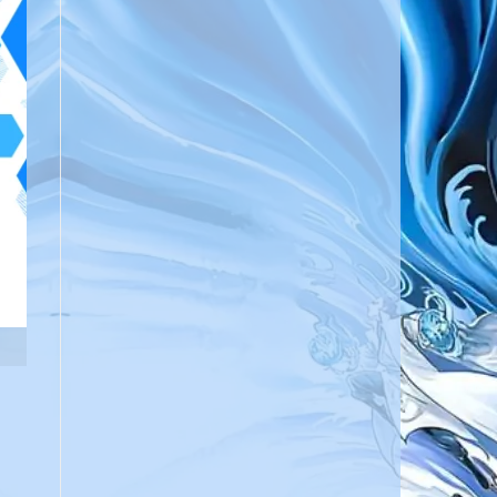
XN88
Chọi
–
Kê
Chơi
Mê
Game
Mẩn
Nhận
Quà
Siêu
Khủng