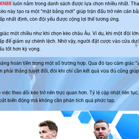
XN88
luôn nằm trong danh sách được lựa chọn nhiều nhất. Th
 kèo này tạo ra một “mặt bằng mới” giúp trận đấu trở nên cân b
p nhất định, còn đội yếu được cộng lợi thế tương ứng.
iác một chiều như khi chọn kèo châu Âu. Ví dụ, khi một đội lớn
ấp để giảm sự chênh lệch. Nhờ vậy, người đặt cược vào cửa dướ
ấu tốt hơn kỳ vọng.
năng hoàn tiền trong một số trường hợp. Qua đó tạo cảm giác “
n phải thắng tuyệt đối, đôi khi chỉ cần kết quả vừa đủ cũng giúp
 việc theo dõi kèo trở nên trực quan hơn. Tỷ lệ cập nhật liên tục,
m bắt biến động mà không cần phân tích quá phức tạp.