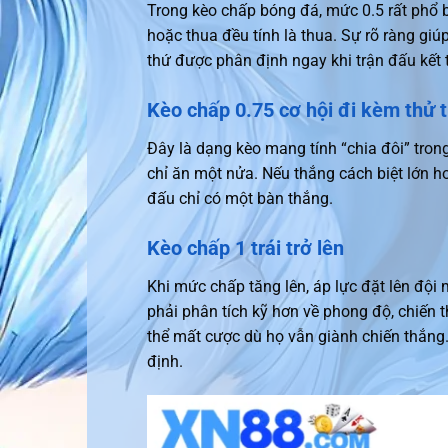
Trong kèo chấp bóng đá, mức 0.5 rất phổ b
hoặc thua đều tính là thua. Sự rõ ràng giú
thứ được phân định ngay khi trận đấu kết 
Kèo chấp 0.75 cơ hội đi kèm thử 
Đây là dạng kèo mang tính “chia đôi” trong
chỉ ăn một nửa. Nếu thắng cách biệt lớn hơ
đấu chỉ có một bàn thắng.
Kèo chấp 1 trái trở lên
Khi mức chấp tăng lên, áp lực đặt lên đội 
phải phân tích kỹ hơn về phong độ, chiến 
thể mất cược dù họ vẫn giành chiến thắng.
định.